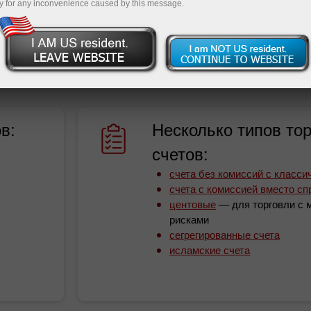
y for any inconvenience caused by this message.
инга. Но с ИнстаФорекс вам не о чем беспокоится, вед
о не только широкий выбор финансовых инструмен
 ввода и вывода средств.
в:
Несколько типов то
счетов:
счета без комиссий с класс
счета с комиссией вместо сп
центовые
— для торговли с
рисками
сегрегированные счета
исламские счета