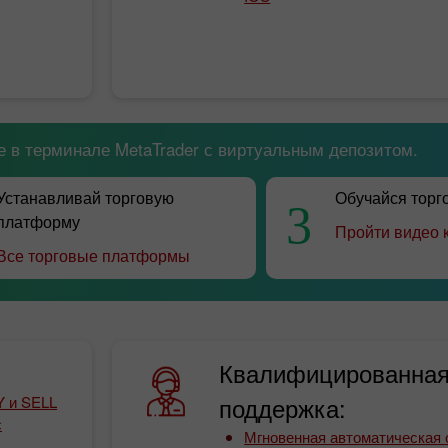
е в терминале MetaTrader с виртуальным депозитом.
Устанавливай торговую
Обучайся торг
3
платформу
Пройти видео 
Все торговые платформы
Квалифицированна
Y и SELL
поддержка:
с
Мгновенная автоматическая 