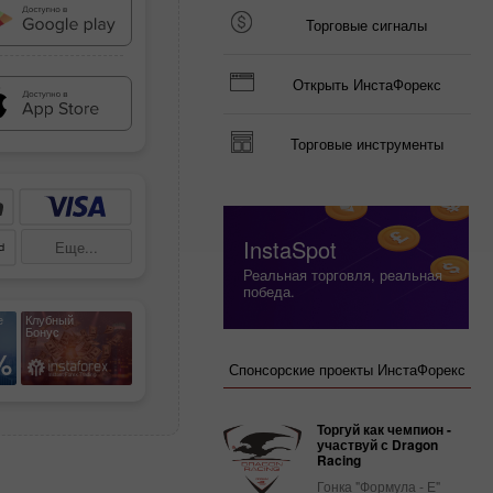
Торговые сигналы
Открыть ИнстаФорекс
Торговые инструменты
InstaSpot
Еще...
Реальная торговля, реальная
победа.
е
Клубный
Бонус
%
Спонсорские проекты ИнстаФорекс
Торгуй как чемпион -
участвуй с Dragon
Racing
Гонка "Формула - Е"