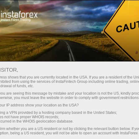
Открыть торговый счёт
Торговые платформы
ачинающим
Инвесторам
Партнерам
Промоа
ISITOR,
ess shows that you are currently located in the USA. If you are a resident of the Uni
ibited from using the services of InstaFintech Group including online trading, online
drawal of funds, etc.
k you are seeing this message by mistake and your location is not the US, kindly pro
herwise, you must leave the website in order to comply with government restrictions
йдинга
ur IP address show your location as the USA?
sing a VPN provided by a hosting company based in the United States;
oes not have proper WHOIS records;
occurred in the WHOIS geolocation database.
irm whether you are a US resident or not by clicking the relevant button below. If y
ption, being a US resident, you will not be able to open an account with InstaForex
ить счёт
Вывести деньги