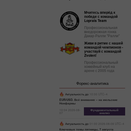
Мчитесь вперёд к
победе с командой
Loprais Team
Профессиональная
внедорожная гонка
Дакар-Ралли "Ралли"
Живи в ритме с нашей
командой чемпионов -
участвуй с командой
Zvolen!
Профессиональный
хоккейный клуб на
арене с 2005 года
Форекс-аналитика
Актуальность до
10:00 UTC--4
EUR/USD. Всё внимание – на июльские
Нонфармы
10:04 2026-08-
Фундаментальный
07
анализ
Актуальность до
01:00 2026-08-08 UTC--4
Ключевые темы пятницы, 7 августа