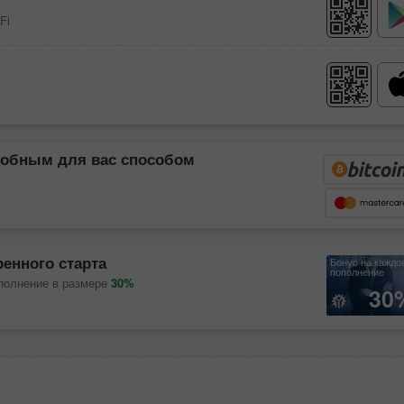
Fi
добным для вас способом
енного старта
Бонус на каждо
пополнение
ополнение в размере
30%
30