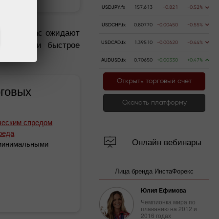
USDJPY.fx
157.613
-0.821
-0.52%
USDCHF.fx
0.80770
-0.00450
-0.55%
ь здесь вас ожидают
тов, но и быстрое
USDCAD.fx
1.39510
-0.00620
-0.44%
AUDUSD.fx
0.70650
+0.00330
+0.47%
Открыть торговый счет
рговых
Скачать платформу
ическим спредом
реда
Онлайн вебинары
 минимальными
Лица бренда ИнстаФорекс
Юлия Ефимова
Чемпионка мира по
плаванию на 2012 и
2016 годах