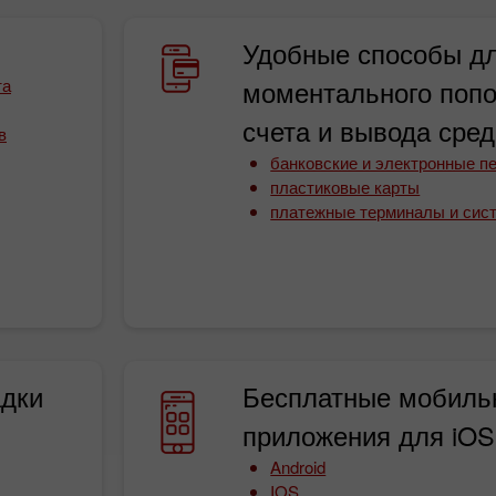
Удобные способы д
та
моментального поп
счета и вывода сред
в
банковские и электронные п
пластиковые карты
платежные терминалы и сис
Бонус 30%
адки
Бесплатные мобиль
Клубный бонус
приложения для iOS 
Android
IOS