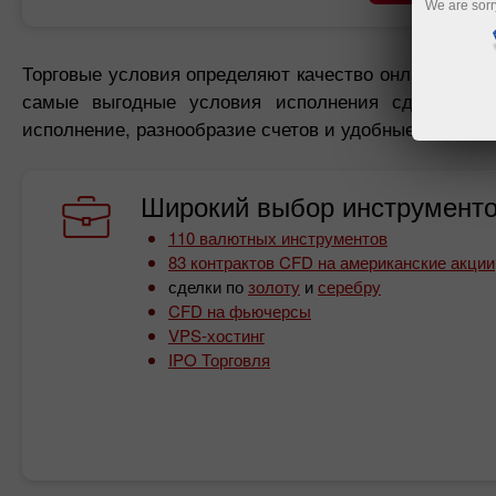
We are sorr
Торговые условия определяют качество онлайн-трейд
самые выгодные условия исполнения сделок. Эт
исполнение, разнообразие счетов и удобные способы
Широкий выбор инструменто
110 валютных инструментов
83 контрактов CFD на американские акции
сделки по
золоту
и
серебру
CFD на фьючерсы
VPS-хостинг
IPO Торговля