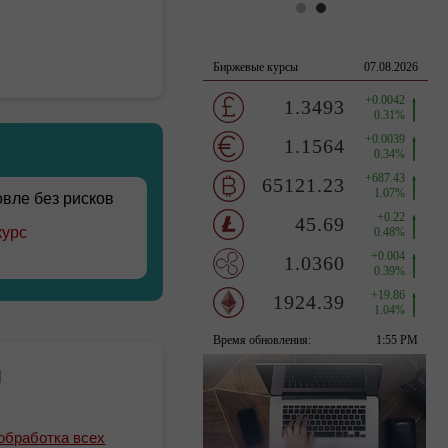
овле без рисков
курс
я
обработка всех