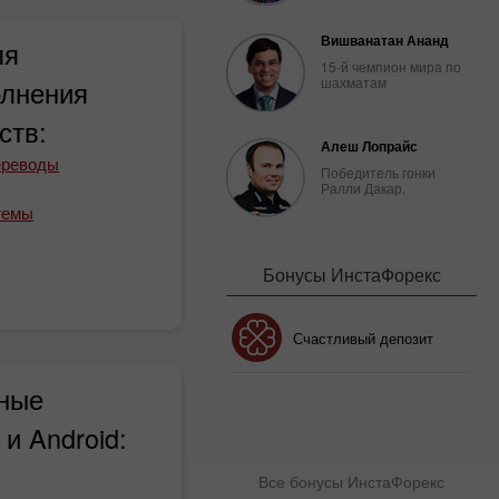
Вишванатан Ананд
ля
15-й чемпион мира по
шахматам
олнения
ств:
Алеш Лопрайс
ереводы
Победитель гонки
Ралли Дакар.
темы
Бонусы ИнстаФорекс
Счастливый депозит
Бонус 30%
ные
Клубный бонус
и Android:
Все бонусы ИнстаФорекс