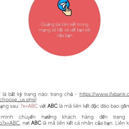
Quảng bá liên kết trong
mạng xã hội và với bạn bè
của bạn
 là bất kỳ trang nào: trang chủ -
https://www.ifxbank.
_choose_us.php
)
dạng sau:
?x=ABC
với
ABC
là mã liên kết độc đáo bao gồ
mình chuyển hướng khách hàng đến trang 
hp?x=ABC
, nơi
ABC
là mã liên kết cá nhân của bạn. Liên 