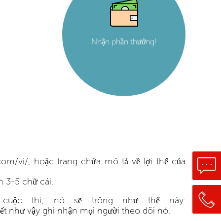
Nhận phần thưởng!
com/vi/
, hoặc trang chứa mô tả về lợi thế của
m 3-5 chữ cái.
cuộc thi, nó sẽ trông như thế này:
kết như vậy ghi nhận mọi người theo dõi nó.