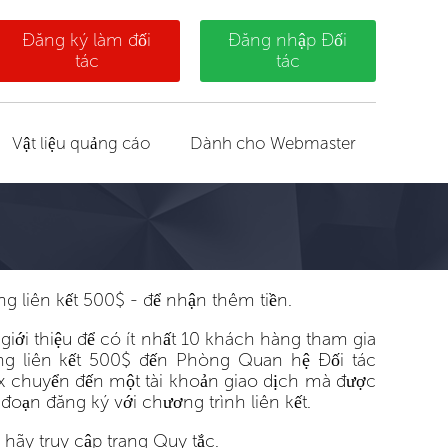
Đăng ký làm đối
Đăng nhập Đối
tác
tác
Vật liệu quảng cáo
Dành cho Webmaster
g liên kết 500$ - để nhận thêm tiền.
iới thiệu để có ít nhất 10 khách hàng tham gia
ởng liên kết 500$ đến Phòng Quan hệ Đối tác
ex chuyển đến một tài khoản giao dịch mà được
oạn đăng ký với chương trình liên kết.
hãy truy cập trang Quy tắc.