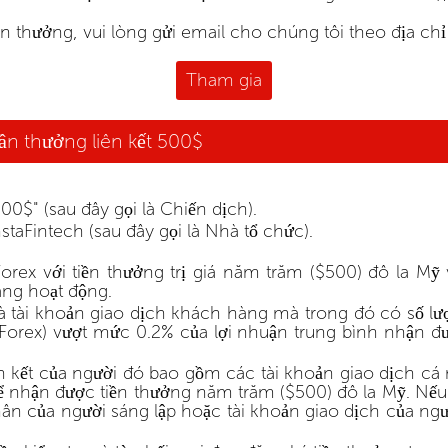
ền thưởng, vui lòng gửi email cho chúng tôi theo địa ch
Tham gia
ần thưởng liên kết 500$
00$" (sau đây gọi là Chiến dịch).
taFintech (sau đây gọi là Nhà tổ chức).
orex với tiền thưởng trị giá năm trăm ($500) đô la Mỹ 
ang hoạt động.
tài khoản giao dịch khách hàng mà trong đó có số lượng
taForex) vượt mức 0.2% của lợi nhuận trung bình nhận đượ
.
n kết của người đó bao gồm các tài khoản giao dịch cá
hể nhận được tiền thưởng năm trăm ($500) đô la Mỹ. Nếu
ân của người sáng lập hoặc tài khoản giao dịch của ngư