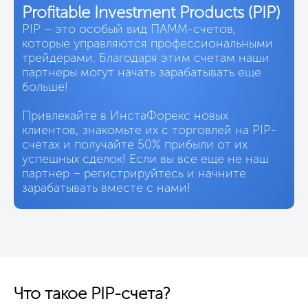
Profitable Investment Products (PIP)
PIP – это особый вид ПАММ-счетов,
которые управляются профессиональными
трейдерами. Благодаря этим счетам наши
партнеры могут начать зарабатывать еще
больше!
Привлекайте в ИнстаФорекс новых
клиентов, знакомьте их с торговлей на PIP-
счетах и получайте 50% прибыли от их
успешных сделок! Если вы все еще не наш
партнер – регистрируйтесь и начните
зарабатывать вместе с нами!
Что такое PIP-счета?