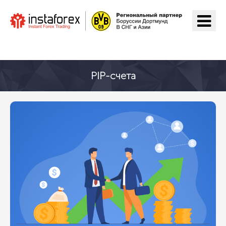
Перейти на ИнстаФорекс
PIP-счета