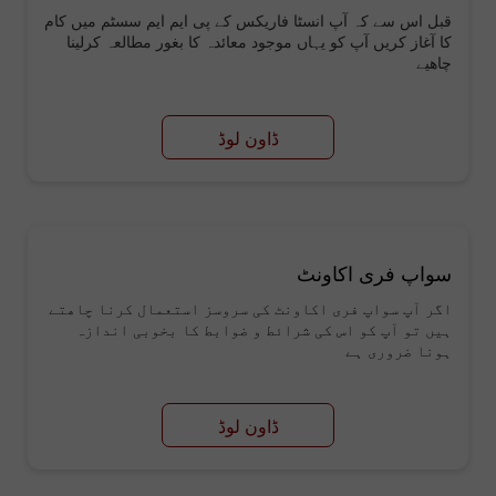
قبل اس سے کہ آپ انسٹا فاریکس کے پی ایم ایم سسٹم میں کام
کا آغاز کریں آپ کو یہاں موجود معائدہ کا بغور مطالعہ کرلینا
چاھیے
ڈاون لوڈ
سواپ فری اکاونٹ
اگر آپ سواپ فری اکاونٹ کی سروسز استعمال کرنا چاھتے
ہیں تو آپ کو اس کی شرائط و ضوابط کا بخوبی اندازہ
ہونا ضروری ہے
ڈاون لوڈ