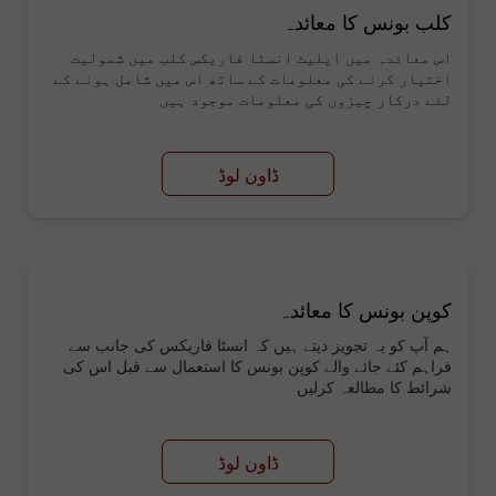
کلب بونس کا معائدہ
اس معائدہ میں ایلیٹ انسٹا فاریکس کلب میں شمولیت
اختیار کرنے کی معلومات کے ساتھ اس میں شامل ہونے کے
لئے درکار چیزوں کی معلومات موجود ہیں
ڈاون لوڈ
کوپن بونس کا معائدہ
ہم آپ کو یہ تجویز دیتے ہیں کہ انسٹا فاریکس کی جانب سے
فراہم کئے جائے والے کوپن بونس کا استعمال سے قبل اس کی
شرائط کا مطالعہ کرلیں
ڈاون لوڈ