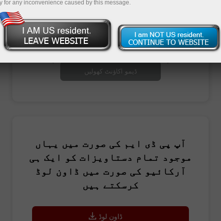
y for any inconvenience caused by this message.
تجارتی اکاؤنٹ کھولیں
ڈیمو اکاؤنٹ کھولیں
آپ پی ڈی ایم کی صورت میں یہاں
موجود تمام دستاویزات کو ایک ہی
آرکائیو کی صورت میں ڈاون لوڈ
کرسکتے ہیں
ڈاون لوڈ