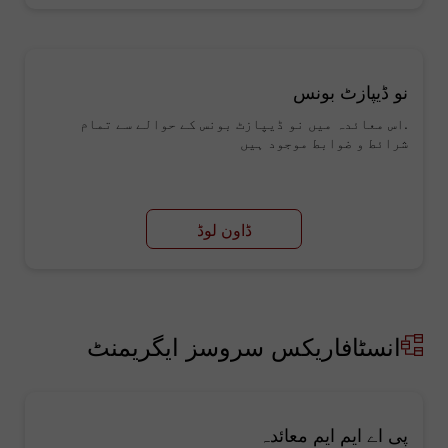
نو ڈیپازٹ بونس
.اس معائدہ میں نو ڈیپازٹ بونس کے حوالے سے تمام
شرائط و ضوابط موجود ہیں
ڈاون لوڈ
انسٹافاریکس سروسز ایگریمنٹ
پی اے ایم ایم معائدہ