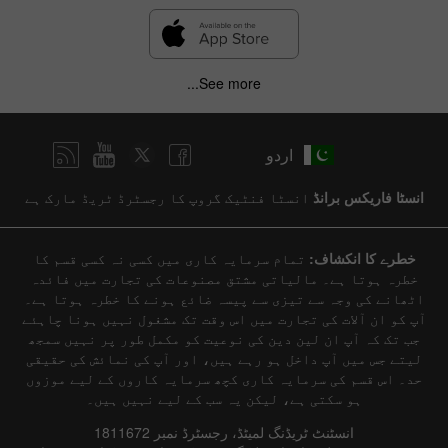
See more...
اردو
انسٹا فاریکس برانڈ
انسٹا فنٹیک گروپ کا رجسٹرڈ ٹریڈ مارک ہے
خطرے کا انکشاف:
تمام سرمایہ کاری میں کسی نہ کسی قسم کا
خطرہ ہوتا ہے۔ مالیاتی مشتق مصنوعات کی تجارت میں فائدہ
اٹھانے کی وجہ سے تیزی سے پیسہ ضائع ہونے کا خطرہ ہوتا ہے۔
آپ کو ان آلات کی تجارت میں اس وقت تک مشغول نہیں ہونا چاہئے
جب تک کہ آپ ان لین دین کی نوعیت کو مکمل طور پر نہیں سمجھ
لیتے جس میں آپ داخل ہو رہے ہیں، اور آپ کی نمائش کی حقیقی
حد۔ اس قسم کی سرمایہ کاری کچھ سرمایہ کاروں کے لیے موزوں
ہو سکتی ہے، لیکن یہ سب کے لیے نہیں ہیں۔
انسٹنٹ ٹریڈنگ لمیٹڈ، رجسٹرڈ نمبر 1811672