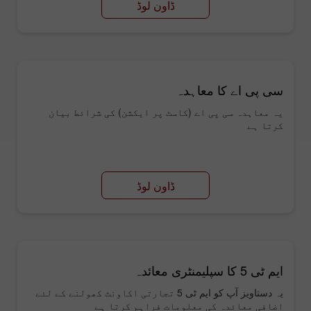
ڈاون لوڈ
سی پی اے کا معاہدہ
یہ معاہدہ سی پی اے (کاسٹ پر ایکشن) کی شرائط بیان
کرتا ہے
ڈاون لوڈ
ایم ٹی 5 کا سپلیمنٹری معائدہ
یہ دستاویز آپ کو ایم ٹی 5 تجارتی اکاونٹ کھولنے کے لئے
اضافی معائدہ کی معلومات فراہم کرتا ہے