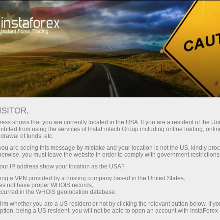
About InstaForex
اہم دستاویزات
ISITOR,
اہم دستاویزات
ess shows that you are currently located in the USA. If you are a resident of the Uni
ibited from using the services of InstaFintech Group including online trading, online
drawal of funds, etc.
اس صفحہ پر آپ وہ تمام بنیادی دستاویزات
k you are seeing this message by mistake and your location is not the US, kindly pro
حاصل کرسکتے ہیں کہ جس کی وجہ سے صارف
herwise, you must leave the website in order to comply with government restrictions
اور انسٹا فاریکس کے درمیان ایک ربط
ur IP address show your location as the USA?
بنتا ہے – ہم آپ کو یہ تجویز دیتے ہیں کہ
sing a VPN provided by a hosting company based in the United States;
ان میں سے جو آپ کے متعلق ہیں ان کا بغور
oes not have proper WHOIS records;
occurred in the WHOIS geolocation database.
مطالعہ کرلیں ان میں سروسز کا مکمل
احاطہ کرنے کے ساتھ ساتھ بروکر اور صارف
irm whether you are a US resident or not by clicking the relevant button below. If y
ption, being a US resident, you will not be able to open an account with InstaForex
کی حقوق اور فرائض کو بیان کیا گیا ہے