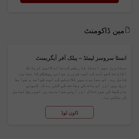
مین ڈاکومنٹ
انسٹا سروسز لیمٹڈ – پبلک آفر آیگریمنٹ
دستاویز میں انسٹا فاریکس کے ساتھ لائیو ٹریڈنگ
اکاؤنٹ کھولنے کے لیے ضروری عوامی پیشکش کا معاہدہ
شامل ہے۔ اس معاہدے میں کلائنٹس کے لیے قواعد و ضوابط
درج ہیں اور اس بات کی وضاحت کی گئی ہے کہ کمپنی
مارکیٹ کی صورتحال اور اپنی صوابدید پر لیوریج تبدیل
کر سکتی ہے۔
ڈاون لوڈ