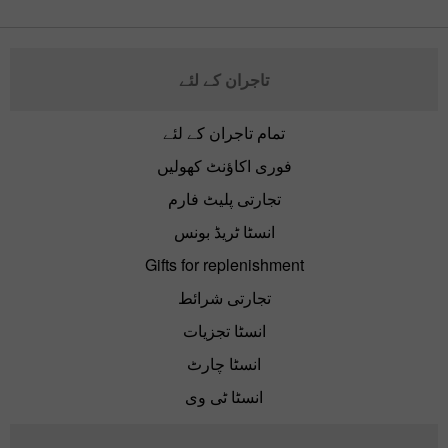
تاجران کے لئے
تمام تاجران کے لئے
فوری اکاؤنٹ کھولیں
تجارتی پلیٹ فارم
انسٹا ٹریڈ بونس
Gifts for replenishment
تجارتی شرائط
انسٹا تجزیات
انسٹا چارٹ
انسٹا ٹی وی