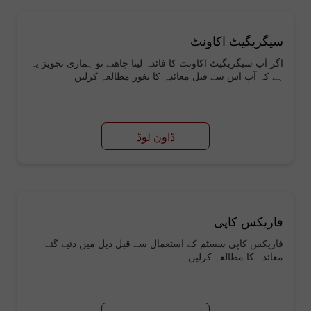
سیگریگیٹ اکاونٹ
اگر آپ سیگریگیٹ اکاونٹ کا فائدہ لینا چاھتے تو ہماری تجویز یہ
ہے کہ آپ اس سے قبل معائدہ کا بغور مطالعہ کرلیں
ڈاون لوڈ
فاریکس کاپی
فاریکس کاپی سسٹم کے استعمال سے قبل ذیل میں دئیے گئے
معائدہ کا مطالعہ کرلیں