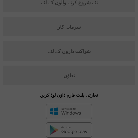
نئے شروع کرنے والوں کے لئے
سرمایہ کار
شراکت داروں کے لئے
تعاؤن
تجارتی پلیٹ فارم ڈاؤن لوڈ کریں