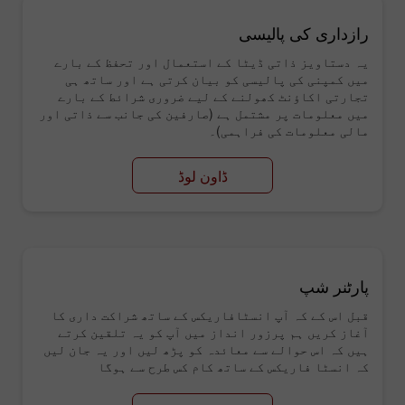
رازداری کی پالیسی
یہ دستاویز ذاتی ڈیٹا کے استعمال اور تحفظ کے بارے
میں کمپنی کی پالیسی کو بیان کرتی ہے اور ساتھ ہی
تجارتی اکاؤنٹ کھولنے کے لیے ضروری شرائط کے بارے
میں معلومات پر مشتمل ہے (صارفین کی جانب سے ذاتی اور
مالی معلومات کی فراہمی)۔
ڈاون لوڈ
پارٹنر شپ
قبل اس کے کہ آپ انسٹافاریکس کے ساتھ شراکت داری کا
آغاز کریں ہم پرزور انداز میں آپ کو یہ تلقین کرتے
ہیں کہ اس حوالے سے معائدہ کو پڑھ لیں اور یہ جان لیں
کہ انسٹا فاریکس کے ساتھ کام کس طرح سے ہوگا