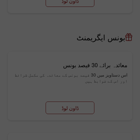
ڈاون لوڈ
بونس ایگریمنٹ
معائدہ برائے 30 فیصد بونس
اس دستاویز میں 30 فیصد بونس کے معائدہ کی مکمل شرائط
اور اس کے ضوابط ہیں
ڈاون لوڈ