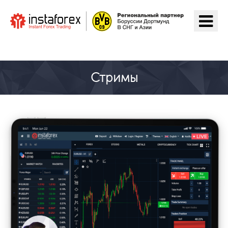
Перейти на ІнстаФорекс
Стримы