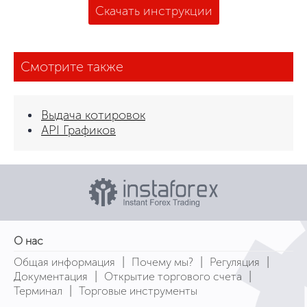
Скачать инструкции
Смотрите также
Выдача котировок
API Графиков
О нас
|
|
|
Общая информация
Почему мы?
Регуляция
|
|
Документация
Открытие торгового счета
|
Терминал
Торговые инструменты