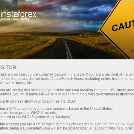
embukaan akaun segera
Platform dagangan
tuk Pedagang
Untuk Rakan
Untuk Pelabur
Kemp
Baru
Niaga
ISITOR,
ess shows that you are currently located in the USA. If you are a resident of the Uni
ibited from using the services of InstaFintech Group including online trading, online
drawal of funds, etc.
k you are seeing this message by mistake and your location is not the US, kindly pro
herwise, you must leave the website in order to comply with government restrictions
a,
ur IP address show your location as the USA?
l
sing a VPN provided by a hosting company based in the United States;
alaman, di
oes not have proper WHOIS records;
guna dan
occurred in the WHOIS geolocation database.
irm whether you are a US resident or not by clicking the relevant button below. If y
ption, being a US resident, you will not be able to open an account with InstaForex