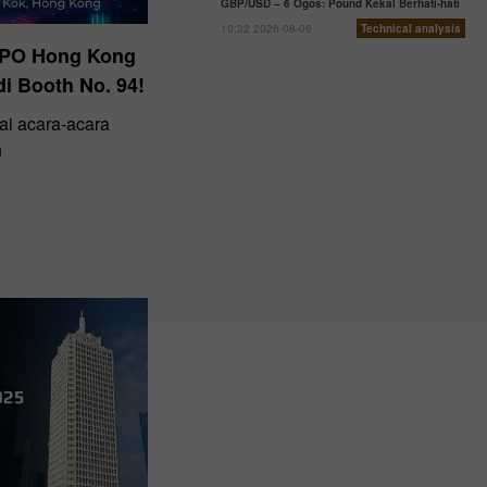
GBP/USD – 6 Ogos: Pound Kekal Berhati-hati
10:32 2026-08-06
Technical analysis
EXPO Hong Kong
i Booth No. 94!
ai acara-acara
n