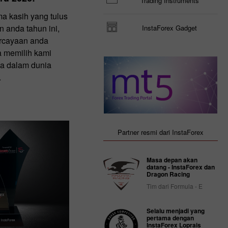
Trading Instruments
a kasih yang tulus
 anda tahun ini,
InstaForex Gadget
rcayaan anda
a memilih kami
da dalam dunia
.
Partner resmi dari InstaForex
Masa depan akan
datang - InstaForex dan
Dragon Racing
Tim dari Formula - E
Selalu menjadi yang
pertama dengan
InstaForex Loprais