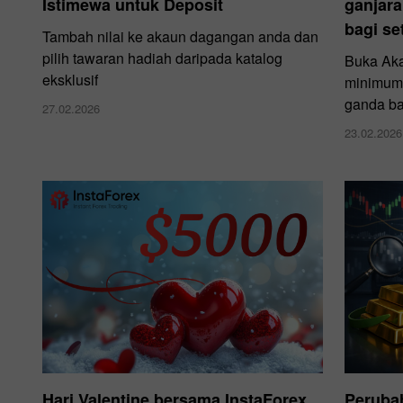
Istimewa untuk Deposit
ganjara
bagi se
Tambah nilai ke akaun dagangan anda dan
pilih tawaran hadiah daripada katalog
Buka Aka
eksklusif
minimum 
ganda ba
27.02.2026
23.02.2026
Hari Valentine bersama InstaForex
Peruba