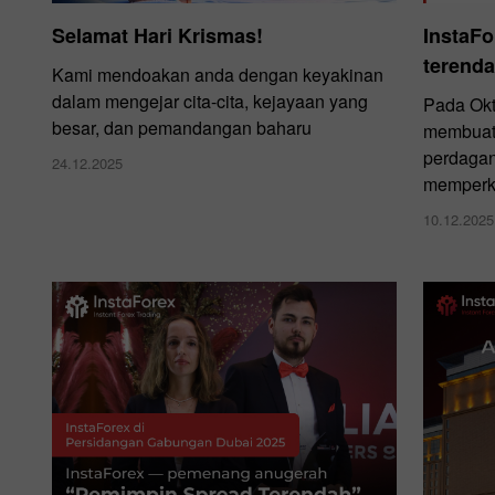
Selamat Hari Krismas!
InstaF
terenda
Kami mendoakan anda dengan keyakinan
dalam mengejar cita-cita, kejayaan yang
Pada Okt
besar, dan pemandangan baharu
membuat 
perdaga
24.12.2025
memperke
10.12.2025