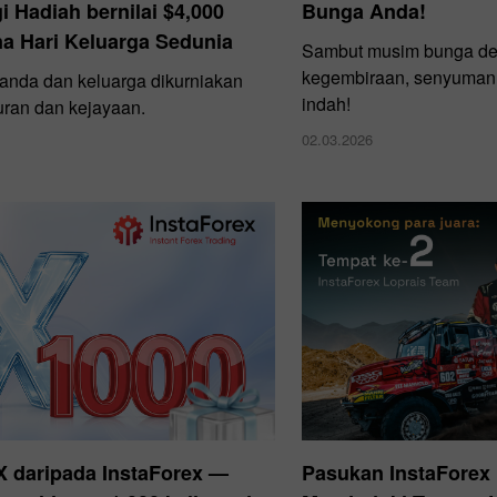
 Hadiah bernilai $4,000
Bunga Anda!
a Hari Keluarga Sedunia
Sambut musim bunga d
kegembiraan, senyuman d
nda dan keluarga dikurniakan
indah!
ran dan kejayaan.
02.03.2026
X daripada InstaForex —
Pasukan InstaForex 