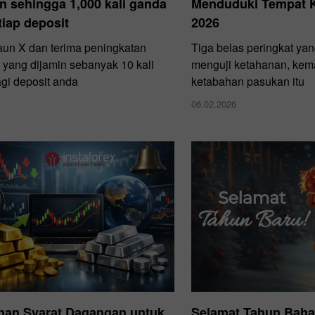
n sehingga 1,000 kali ganda
Menduduki Tempat K
tiap deposit
2026
un X dan terima peningkatan
Tiga belas peringkat ya
yang dijamin sebanyak 10 kali
menguji ketahanan, kem
gi deposit anda
ketabahan pasukan itu
06.02.2026
han Syarat Dagangan untuk
Selamat Tahun Baha