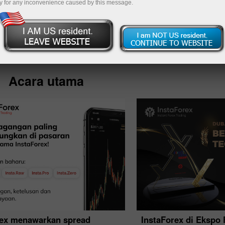
y for any inconvenience caused by this message.
Deposit
Acara utama
rex menawarkan spread
InstaForex di Ekspo 