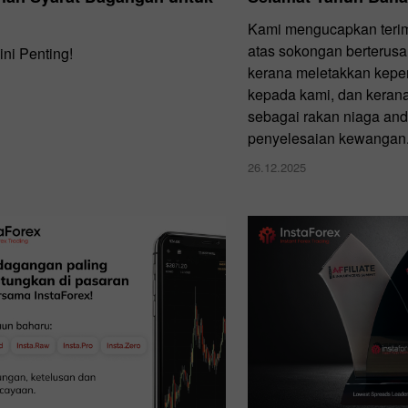
Kami mengucapkan terim
atas sokongan berterusan
ni Penting!
kerana meletakkan kepe
kepada kami, dan keran
sebagai rakan niaga an
penyelesaian kewangan
26.12.2025