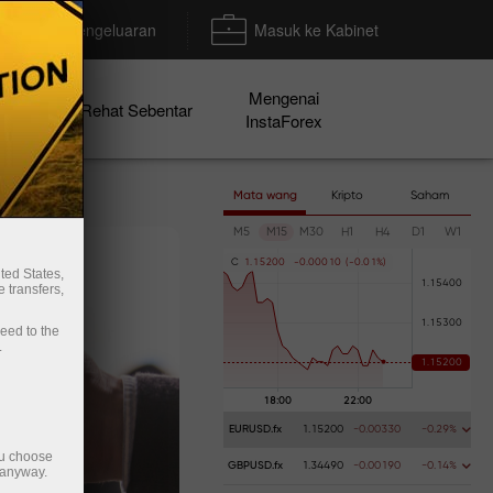
Deposit/Pengeluaran
Masuk ke Kabinet
Mengenai
en
Rehat Sebentar
InstaForex
Mata wang
Kripto
Saham
M5
M15
M30
H1
H4
D1
W1
C
1
.
1
5
2
0
0
-
0
.
0
0
0
1
0
(
-
0
.
0
1
%
)
ted States,
 transfers,
ceed to the
.
EURUSD.fx
1.15200
-0.00330
-0.29%
ou choose
GBPUSD.fx
1.34490
-0.00190
-0.14%
 anyway.