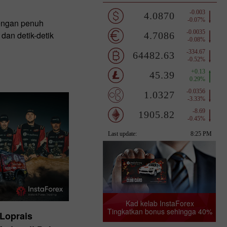
engan penuh
an detik-detik
Kad kelab InstaForex
Tingkatkan bonus sehingga 40%
Loprais