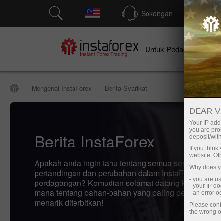
Sokongan
P
Un
Untuk Pedagang
Mengenai InstaForex
Berita Syarikat
DEAR V
Your IP addr
you are proh
Berita InstaForex
deposit/with
If you thin
website. Ot
Apakah anda ingin tahu tentang semua semasa acar
Why does yo
pertandingan dan perubahan dalam InstaForex jadua
- you are u
perdagangan? Kemudian selamat datang ke Berita h
- your IP d
mana tentang bahan-bahan yang paling penting, ber
- an error 
menarik diterbitkan!
Please conf
the wrong o