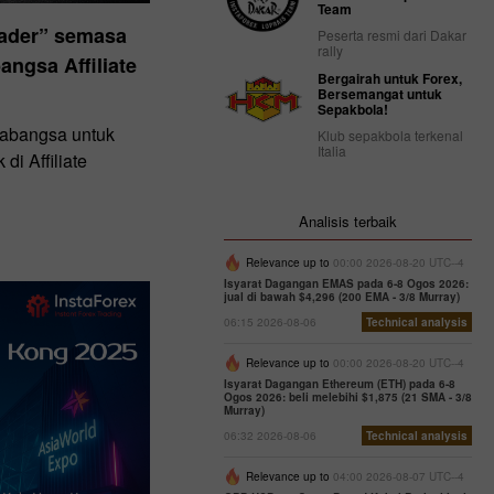
Team
ader” semasa
Peserta resmi dari Dakar
rally
angsa Affiliate
Bergairah untuk Forex,
Bersemangat untuk
Sepakbola!
arabangsa untuk
Klub sepakbola terkenal
Italia
di Affiliate
Analisis terbaik
Relevance up to
00:00 2026-08-20 UTC--4
Isyarat Dagangan EMAS pada 6-8 Ogos 2026:
jual di bawah $4,296 (200 EMA - 3/8 Murray)
06:15 2026-08-06
Technical analysis
Relevance up to
00:00 2026-08-20 UTC--4
Isyarat Dagangan Ethereum (ETH) pada 6-8
Ogos 2026: beli melebihi $1,875 (21 SMA - 3/8
Murray)
06:32 2026-08-06
Technical analysis
Relevance up to
04:00 2026-08-07 UTC--4