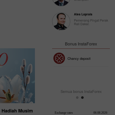
08.02.2023
Ales Loprais
Pemenang Pingat Perak
Rali Dakar.
Bonus InstaForex
Bonus 30%
Chancy deposit
Bonus Kelab InstaForex
Semua bonus InstaForex
- Hadiah Musim