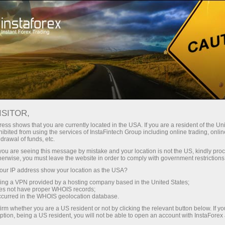
For Beginners
Analysis for Beginners
Analysis for Beginners
ISITOR,
ess shows that you are currently located in the USA. If you are a resident of the Uni
ibited from using the services of InstaFintech Group including online trading, online
drawal of funds, etc.
For those of you who have just started trading Forex,
we have prepared a selection of analytical materials.
k you are seeing this message by mistake and your location is not the US, kindly pro
herwise, you must leave the website in order to comply with government restrictions
These articles will help you choose financial
instruments, show how to work with technical
ur IP address show your location as the USA?
analysis, and will give you an idea of how to develop
sing a VPN provided by a hosting company based in the United States;
oes not have proper WHOIS records;
your own trading strategy.
occurred in the WHOIS geolocation database.
irm whether you are a US resident or not by clicking the relevant button below. If y
ption, being a US resident, you will not be able to open an account with InstaForex