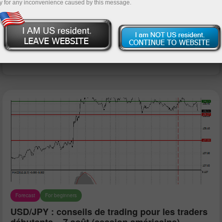
y for any inconvenience caused by this message.
Deposit money
Money withdrawal
Forecast
For beginners
USD/JPY : conseils de trading pour les traders
débutants – 7 août (session américaine)