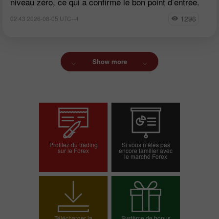
niveau zéro, ce qui a confirmé le bon point d’entrée.
1296
02:43 2026-08-05 UTC--4
Show more
Profitez du trading
Si vous n’êtes pas
sur le Forex
encore familier avec
le marché Forex
Ouvrir un compte
Ouvrir un compte réel
démo
Télécharger la
Système de bonus